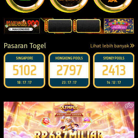
Pasaran Togel
Lihat lebih banyak
HONGKONG POOLS
SYDNEY POOLS
TOTOMACAU 0000
2797
2413
4072
23 : 17 : 16
14 : 12 : 16
00 : 32 : 16