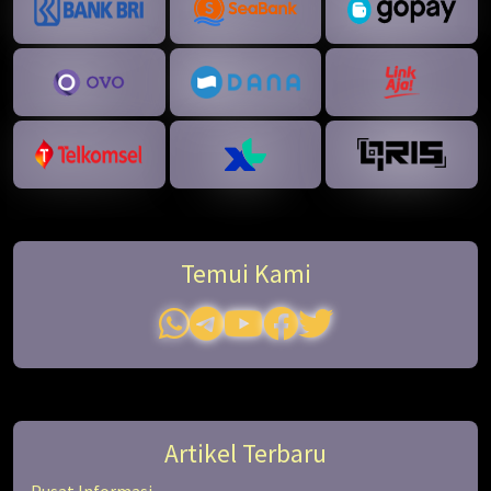
Temui Kami
Artikel Terbaru
Pusat Informasi