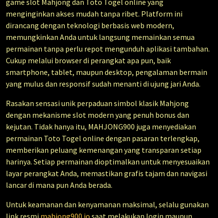
game slot Mahjong dan Toto Togel online yang
menginginkan akses mudah tanpa ribet. Platform ini
dirancang dengan teknologi berbasis web modern,
memungkinkan Anda untuk langsung memainkan semua
permainan tanpa perlu repot mengunduh aplikasi tambahan.
Cukup melalui browser di perangkat apa pun, baik
smartphone, tablet, maupun desktop, pengalaman bermain
yang mulus dan responsif sudah menanti di ujung jari Anda.
Rasakan sensasi unik perpaduan simbol klasik Mahjong
dengan mekanisme slot modern yang penuh bonus dan
kejutan. Tidak hanya itu, MAHJONG900 juga menyediakan
permainan Toto Togel online dengan pasaran terlengkap,
memberikan peluang kemenangan yang transparan setiap
harinya. Setiap permainan dioptimalkan untuk menyesuaikan
layar perangkat Anda, memastikan grafis tajam dan navigasi
lancar di mana pun Anda berada.
Untuk keamanan dan kenyamanan maksimal, selalu gunakan
link resmi
mahjong900.io
saat melakukan login maupun