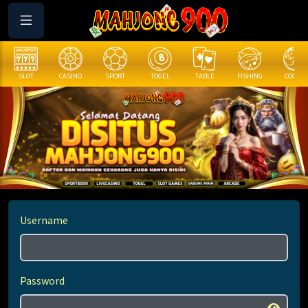
SLOT
CASINO
SPORT
TOGEL
TABLE
FISHING
COCK F.
Username
Password