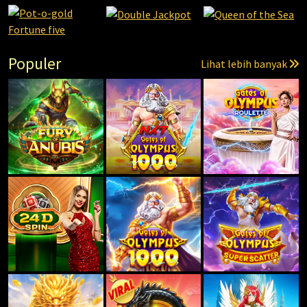
Populer
Lihat lebih banyak