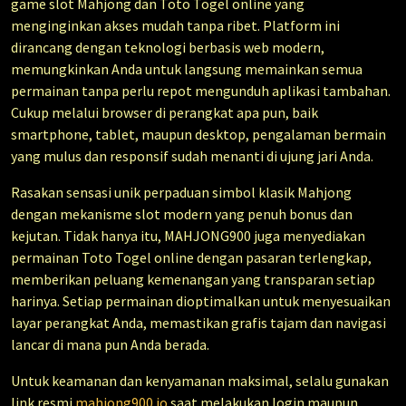
game slot Mahjong dan Toto Togel online yang
menginginkan akses mudah tanpa ribet. Platform ini
dirancang dengan teknologi berbasis web modern,
memungkinkan Anda untuk langsung memainkan semua
permainan tanpa perlu repot mengunduh aplikasi tambahan.
Cukup melalui browser di perangkat apa pun, baik
smartphone, tablet, maupun desktop, pengalaman bermain
yang mulus dan responsif sudah menanti di ujung jari Anda.
Rasakan sensasi unik perpaduan simbol klasik Mahjong
dengan mekanisme slot modern yang penuh bonus dan
kejutan. Tidak hanya itu, MAHJONG900 juga menyediakan
permainan Toto Togel online dengan pasaran terlengkap,
memberikan peluang kemenangan yang transparan setiap
harinya. Setiap permainan dioptimalkan untuk menyesuaikan
layar perangkat Anda, memastikan grafis tajam dan navigasi
lancar di mana pun Anda berada.
Untuk keamanan dan kenyamanan maksimal, selalu gunakan
link resmi
mahjong900.io
saat melakukan login maupun