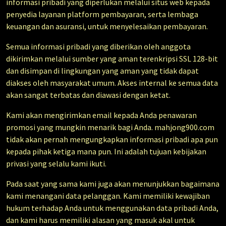
informasi pribadi yang diperlukan melalui situs web kepada
penyedia layanan platform pembayaran, serta lembaga
keuangan dan asuransi, untuk menyelesaikan pembayaran.
Semua informasi pribadi yang diberikan oleh anggota
dikirimkan melalui sumber yang aman terenkripsi SSL 128-bit
dan disimpan di lingkungan yang aman yang tidak dapat
diakses oleh masyarakat umum. Akses internal ke semua data
akan sangat terbatas dan diawasi dengan ketat.
Kami akan mengirimkan email kepada Anda penawaran
promosi yang mungkin menarik bagi Anda. mahjong900.com
tidak akan pernah mengungkapkan informasi pribadi apa pun
kepada pihak ketiga mana pun. Ini adalah tujuan kebijakan
privasi yang selalu kami ikuti.
Pada saat yang sama kami juga akan menunjukkan bagaimana
kami menangani data pelanggan. Kami memiliki kewajiban
hukum terhadap Anda untuk menggunakan data pribadi Anda,
dan kami harus memiliki alasan yang masuk akal untuk