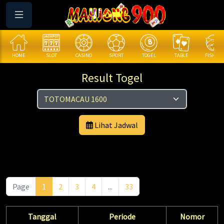
HOME
SLOT
CASINO
SPORT
TOGEL
TABLE
FISHING
Result Togel
Lihat Jadwal
Page
1
2
3
4
...
33
Tanggal
Periode
Nomor