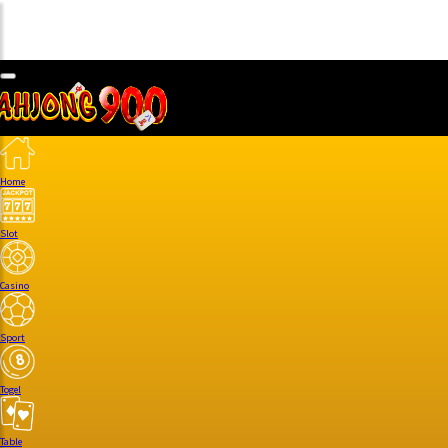
Home
Slot
Casino
Sport
Togel
Table