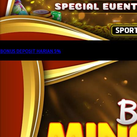
BONUS DEPOSIT HARIAN 5%