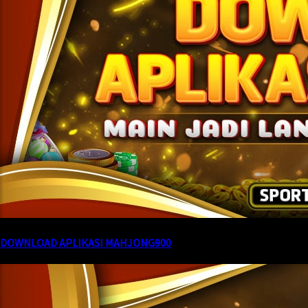
DOWNLOAD APLIKASI MAHJONG900