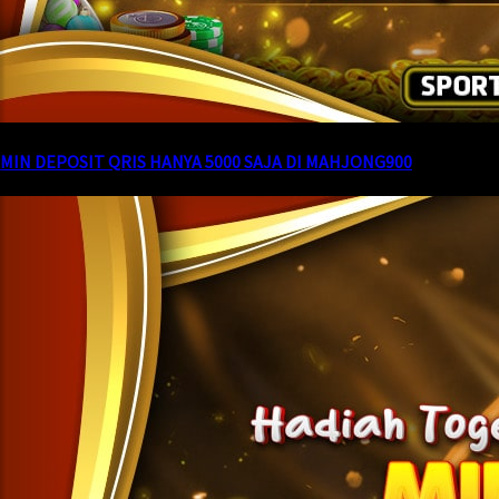
MIN DEPOSIT QRIS HANYA 5000 SAJA DI MAHJONG900