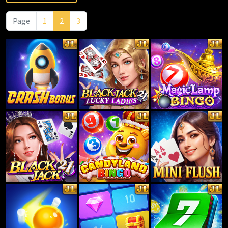
Page
1
2
3